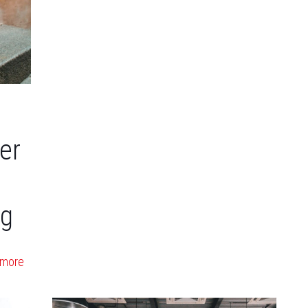
er
ig
 more