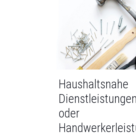
Haushaltsnahe
Dienstleistunge
oder
Handwerkerleis