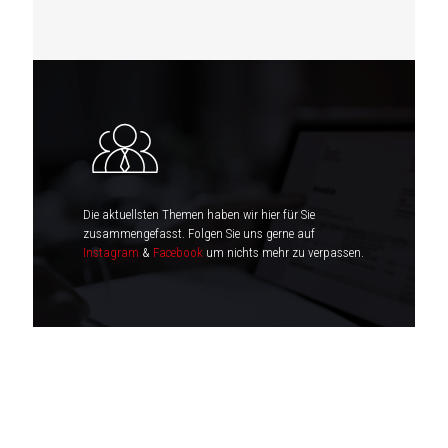
Die aktuellsten Themen haben wir hier für Sie
zusammengefasst. Folgen Sie uns gerne auf
Instagram
&
Facebook
um nichts mehr zu verpassen.