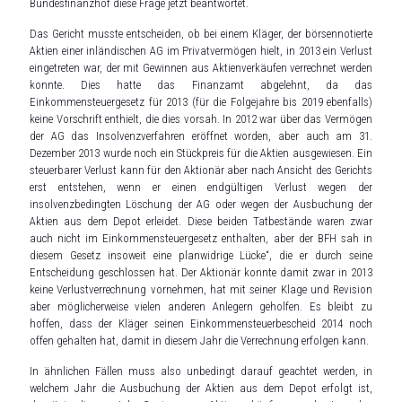
Bundesfinanzhof diese Frage jetzt beantwortet.
Das Gericht musste entscheiden, ob bei einem Kläger, der börsennotierte
Aktien einer inländischen AG im Privatvermögen hielt, in 2013 ein Verlust
eingetreten war, der mit Gewinnen aus Aktienverkäufen verrechnet werden
konnte. Dies hatte das Finanzamt abgelehnt, da das
Einkommensteuergesetz für 2013 (für die Folgejahre bis 2019 ebenfalls)
keine Vorschrift enthielt, die dies vorsah. In 2012 war über das Vermögen
der AG das Insolvenzverfahren eröffnet worden, aber auch am 31.
Dezember 2013 wurde noch ein Stückpreis für die Aktien ausgewiesen. Ein
steuerbarer Verlust kann für den Aktionär aber nach Ansicht des Gerichts
erst entstehen, wenn er einen endgültigen Verlust wegen der
insolvenzbedingten Löschung der AG oder wegen der Ausbuchung der
Aktien aus dem Depot erleidet. Diese beiden Tatbestände waren zwar
auch nicht im Einkommensteuergesetz enthalten, aber der BFH sah in
diesem Gesetz insoweit eine planwidrige Lücke“, die er durch seine
Entscheidung geschlossen hat. Der Aktionär konnte damit zwar in 2013
keine Verlustverrechnung vornehmen, hat mit seiner Klage und Revision
aber möglicherweise vielen anderen Anlegern geholfen. Es bleibt zu
hoffen, dass der Kläger seinen Einkommensteuerbescheid 2014 noch
offen gehalten hat, damit in diesem Jahr die Verrechnung erfolgen kann.
In ähnlichen Fällen muss also unbedingt darauf geachtet werden, in
welchem Jahr die Ausbuchung der Aktien aus dem Depot erfolgt ist,