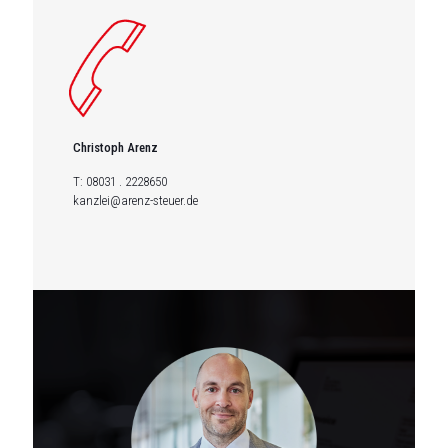
Christoph Arenz
T:
08031 . 2228650
kanzlei@arenz-steuer.de